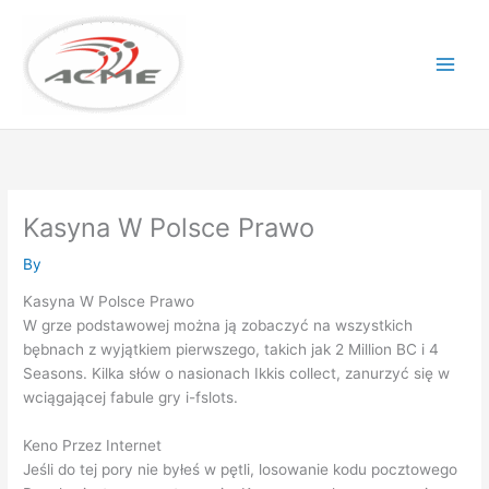
Skip
to
content
Kasyna W Polsce Prawo
By
Kasyna W Polsce Prawo
W grze podstawowej można ją zobaczyć na wszystkich
bębnach z wyjątkiem pierwszego, takich jak 2 Million BC i 4
Seasons. Kilka słów o nasionach Ikkis collect, zanurzyć się w
wciągającej fabule gry i-fslots.
Keno Przez Internet
Jeśli do tej pory nie byłeś w pętli, losowanie kodu pocztowego