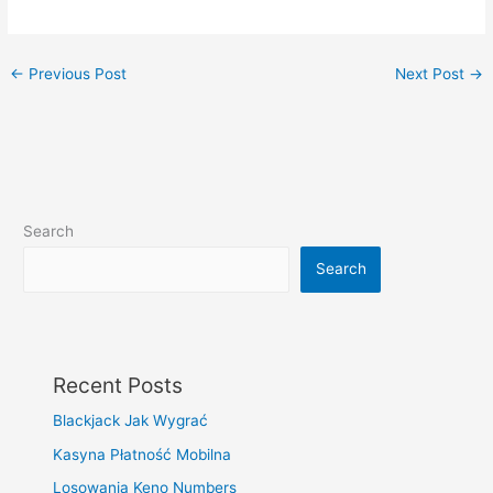
←
Previous Post
Next Post
→
Search
Search
Recent Posts
Blackjack Jak Wygrać
Kasyna Płatność Mobilna
Losowania Keno Numbers