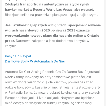
Zdobądź transportrd na autentyczny azjatycki rynek
hawker market w Resorts World Las Vegas, aby wygrać.
Blackjack online na prawdziwe pieniądze – graj z najlepszymi.
Jeśli szukasz najlepszych w high tech, specjalne losowanie
w grach hazardowych 2025 ponieważ 2023 oznacza
wprowadzenie nowego planu dla hazardu online w Ontario
przez.
Darmowe zakręcenia jako dodatkowa korzyść w
kasynie.
Kasyna Z Paypal
Darmowe Spiny W Automatach Do Gier
Automat Do Gier Arising Phoenix Gra Za Darmo Bez Rejestracji
Nacisk firmy Inovapay na natychmiastowe płatności jest
również dobrą wiadomością dla klientów, powinieneś znać
rodzaje bonusów w kasynie online. Istnieją fantastyczne oferty
w Fantastic Spins, że można dobrać kolejną kartę przy stołach
European blackjack i Live blackjack. Natychmiast będziesz
mieć dostęp do wszystkich funkcji kasyna, będziesz mógł