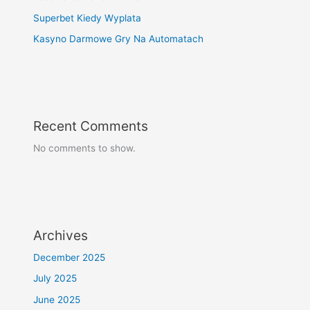
Superbet Kiedy Wyplata
Kasyno Darmowe Gry Na Automatach
Recent Comments
No comments to show.
Archives
December 2025
July 2025
June 2025