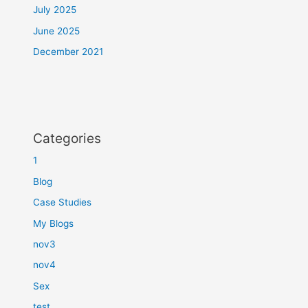
July 2025
June 2025
December 2021
Categories
1
Blog
Case Studies
My Blogs
nov3
nov4
Sex
test