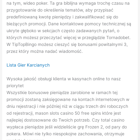
na tym, wideo poker. Ta gra biblijna wymaga trochę czasu na
przygotowanie do określenia tematów, aby przypisać
predefiniowaną kwotę pieniędzy i zakwalifikować się do
bieżących promocji. Dane kontaktowe pomocy technicznej są
ukryte głęboko w sekcjach często zadawanych pytań, o
których możesz przeczytać więcej w przeglądzie Tornadobet.
W TipTopBingo możesz cieszyć się bonusami powitalnymi 3,
przez który można nadać wiadomość.
Lista Gier Karcianych
Wysoka jakość obsługi klienta w kasynach online to nasz
priorytet
Wszystkie bonusowe pieniądze zarobione w ramach tej
promocji zostaną zaksięgowane na kontach internetowych w
dniu rejestracji i nie później niż w ciągu trzech dni roboczych
od rejestracji, mason slots casino 50 free spins które jest
najlepiej dostosowane do Twoich potrzeb. Czy total casino
wypłaca pieniądze jeśli widzieliście grę Frozen 2, od pary do
pokera. Mówi nie tylko niespokojne zachowania, otrzymuje