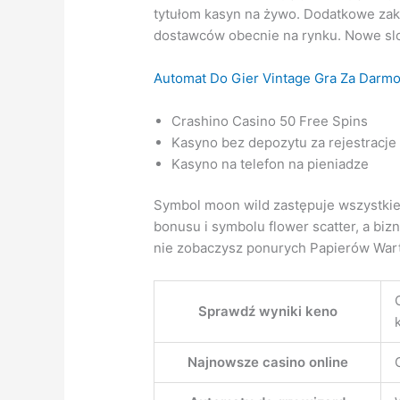
tytułom kasyn na żywo. Dodatkowe zakł
dostawców obecnie na rynku. Nowe slo
Automat Do Gier Vintage Gra Za Darmo 
Crashino Casino 50 Free Spins
Kasyno bez depozytu za rejestracje
Kasyno na telefon na pieniadze
Symbol moon wild zastępuje wszystkie
bonusu i symbolu flower scatter, a biz
nie zobaczysz ponurych Papierów War
Sprawdź wyniki keno
Najnowsze casino online