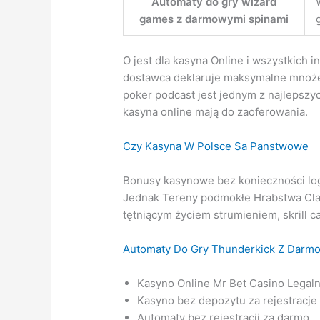
Automaty do gry wizard
games z darmowymi spinami
O jest dla kasyna Online i wszystkich i
dostawca deklaruje maksymalne mnożen
poker podcast jest jednym z najlepszych
kasyna online mają do zaoferowania.
Czy Kasyna W Polsce Sa Panstwowe
Bonusy kasynowe bez konieczności lo
Jednak Tereny podmokłe Hrabstwa Clar
tętniącym życiem strumieniem, skrill ca
Automaty Do Gry Thunderkick Z Darm
Kasyno Online Mr Bet Casino Legal
Kasyno bez depozytu za rejestracje
Automaty bez rejestracji za darmo