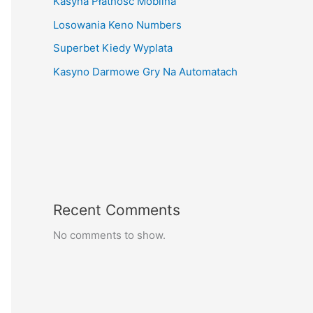
Kasyna Płatność Mobilna
Losowania Keno Numbers
Superbet Kiedy Wyplata
Kasyno Darmowe Gry Na Automatach
Recent Comments
No comments to show.