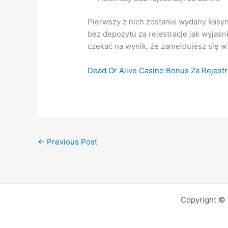
Pierwszy z nich zostanie wydany kasyno
bez depozytu za rejestracje jak wyjaśn
czekać na wynik, że zameldujesz się w 
Dead Or Alive Casino Bonus Za Rejestr
←
Previous Post
Copyright © 