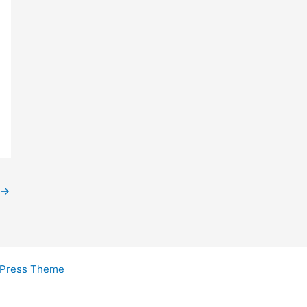
→
dPress Theme