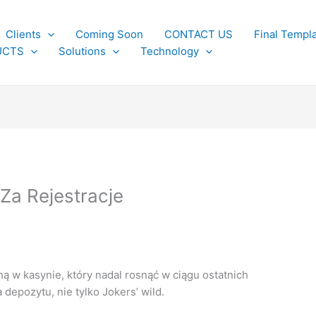
Clients
Coming Soon
CONTACT US
Final Templ
UCTS
Solutions
Technology
Za Rejestracje
 w kasynie, który nadal rosnąć w ciągu ostatnich
 depozytu, nie tylko Jokers’ wild.