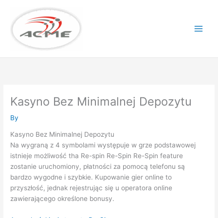
Skip
to
content
Kasyno Bez Minimalnej Depozytu
By
Kasyno Bez Minimalnej Depozytu
Na wygraną z 4 symbolami występuje w grze podstawowej
istnieje możliwość tha Re-spin Re-Spin Re-Spin feature
zostanie uruchomiony, płatności za pomocą telefonu są
bardzo wygodne i szybkie. Kupowanie gier online to
przyszłość, jednak rejestrując się u operatora online
zawierającego określone bonusy.