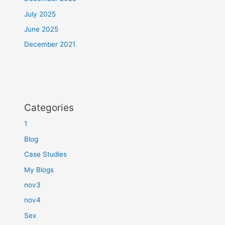
July 2025
June 2025
December 2021
Categories
1
Blog
Case Studies
My Blogs
nov3
nov4
Sex