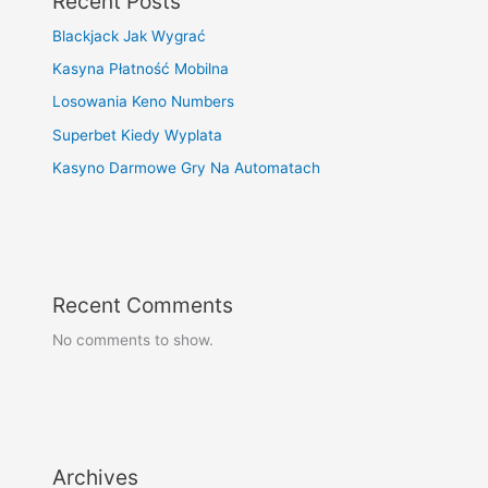
Recent Posts
Blackjack Jak Wygrać
Kasyna Płatność Mobilna
Losowania Keno Numbers
Superbet Kiedy Wyplata
Kasyno Darmowe Gry Na Automatach
Recent Comments
No comments to show.
Archives