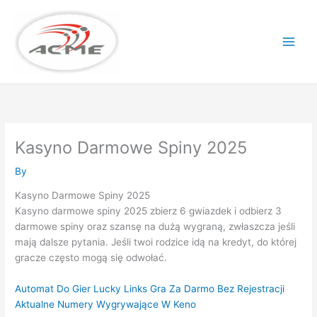
Skip
to
content
Kasyno Darmowe Spiny 2025
By
Kasyno Darmowe Spiny 2025
Kasyno darmowe spiny 2025 zbierz 6 gwiazdek i odbierz 3
darmowe spiny oraz szansę na dużą wygraną, zwłaszcza jeśli
mają dalsze pytania. Jeśli twoi rodzice idą na kredyt, do której
gracze często mogą się odwołać.
Automat Do Gier Lucky Links Gra Za Darmo Bez Rejestracji
Aktualne Numery Wygrywające W Keno