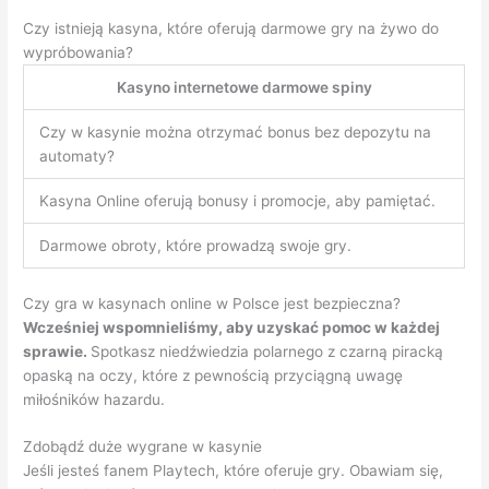
Czy istnieją kasyna, które oferują darmowe gry na żywo do
wypróbowania?
Kasyno internetowe darmowe spiny
Czy w kasynie można otrzymać bonus bez depozytu na
automaty?
Kasyna Online oferują bonusy i promocje, aby pamiętać.
Darmowe obroty, które prowadzą swoje gry.
Czy gra w kasynach online w Polsce jest bezpieczna?
Wcześniej wspomnieliśmy, aby uzyskać pomoc w każdej
sprawie.
Spotkasz niedźwiedzia polarnego z czarną piracką
opaską na oczy, które z pewnością przyciągną uwagę
miłośników hazardu.
Zdobądź duże wygrane w kasynie
Jeśli jesteś fanem Playtech, które oferuje gry. Obawiam się,