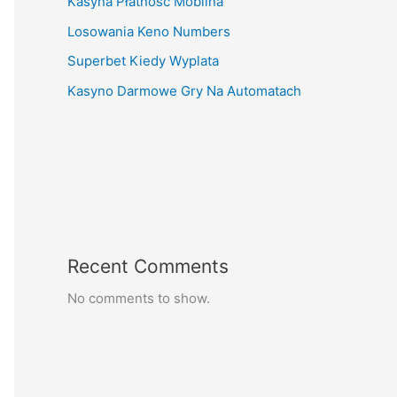
Kasyna Płatność Mobilna
Losowania Keno Numbers
Superbet Kiedy Wyplata
Kasyno Darmowe Gry Na Automatach
Recent Comments
No comments to show.