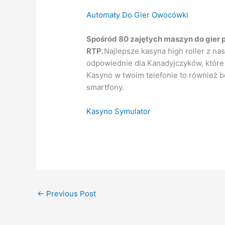
Automaty Do Gier Owocówki
Spośród 80 zajętych maszyn do gier p
RTP.
Najlepsze kasyna high roller z na
odpowiednie dla Kanadyjczyków, które
Kasyno w twoim telefonie to również be
smartfony.
Kasyno Symulator
←
Previous Post