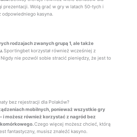
 prezentacji. Wolą grać w gry w latach 50-tych i
z odpowiedniego kasyna.
ch rodzajach zwanych grupą 1, ale także
u.
Sportingbet korzystał również wcześniej z
gdy nie pozwól sobie stracić pieniędzy, że jest to
aty bez rejestracji dla Polaków?
ządzeniach mobilnych, ponieważ wszystkie gry
– i możesz również korzystać z nagród bez
u komórkowego.
Czego więcej możesz chcieć, którą
est fantastyczny, musisz znaleźć kasyno.