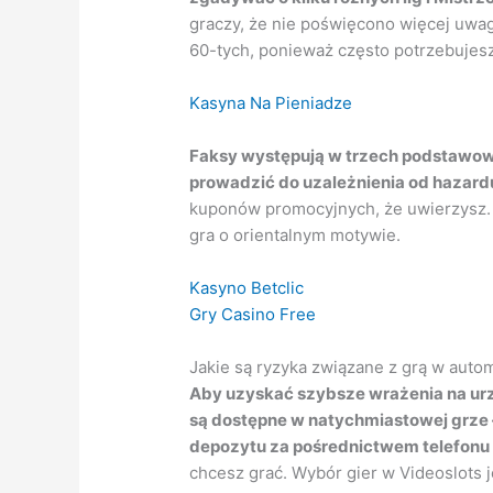
graczy, że nie poświęcono więcej uwagi
60-tych, ponieważ często potrzebujes
Kasyna Na Pieniadze
Faksy występują w trzech podstawowy
prowadzić do uzależnienia od hazard
kuponów promocyjnych, że uwierzysz. Ni
gra o orientalnym motywie.
Kasyno Betclic
Gry Casino Free
Jakie są ryzyka związane z grą w autom
Aby uzyskać szybsze wrażenia na ur
są dostępne w natychmiastowej grze 
depozytu za pośrednictwem telefon
chcesz grać. Wybór gier w Videoslots j