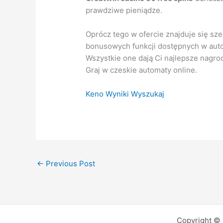
prawdziwe pieniądze.
Oprócz tego w ofercie znajduje się sz
bonusowych funkcji dostępnych w autom
Wszystkie one dają Ci najlepsze nagrod
Graj w czeskie automaty online.
Keno Wyniki Wyszukaj
←
Previous Post
Copyright © 