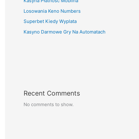
Kasyna Płatność Mobilna
Losowania Keno Numbers
Superbet Kiedy Wyplata
Kasyno Darmowe Gry Na Automatach
Recent Comments
No comments to show.