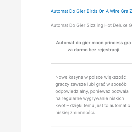
Automat Do Gier Birds On A Wire Gra Z
Automat Do Gier Sizzling Hot Deluxe G
Automat do gier moon princess gra
za darmo bez rejestracji
Nowe kasyna w polsce większość
graczy zawsze lubi grać w sposób
odpowiedzialny, ponieważ pozwala
na regularne wygrywanie niskich
kwot – dzięki temu jest to automat o
niskiej zmienności.