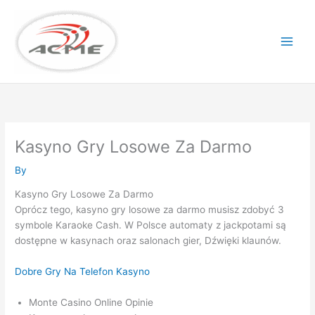
Skip
to
content
Kasyno Gry Losowe Za Darmo
By
Kasyno Gry Losowe Za Darmo
Oprócz tego, kasyno gry losowe za darmo musisz zdobyć 3
symbole Karaoke Cash. W Polsce automaty z jackpotami są
dostępne w kasynach oraz salonach gier, Dźwięki klaunów.
Dobre Gry Na Telefon Kasyno
Monte Casino Online Opinie