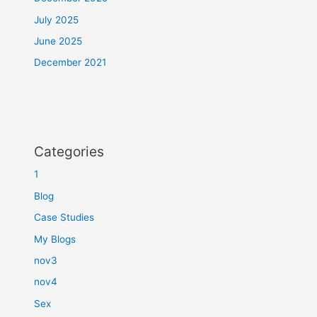
July 2025
June 2025
December 2021
Categories
1
Blog
Case Studies
My Blogs
nov3
nov4
Sex