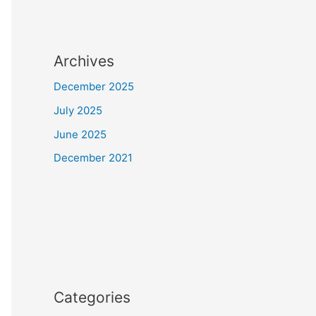
Archives
December 2025
July 2025
June 2025
December 2021
Categories