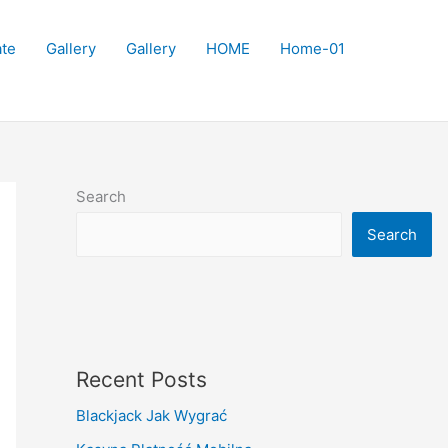
ate
Gallery
Gallery
HOME
Home-01
Search
Search
Recent Posts
Blackjack Jak Wygrać