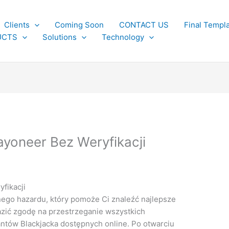
Clients
Coming Soon
CONTACT US
Final Templ
UCTS
Solutions
Technology
yoneer Bez Weryfikacji
fikacji
ego hazardu, który pomoże Ci znaleźć najlepsze
azić zgodę na przestrzeganie wszystkich
antów Blackjacka dostępnych online. Po otwarciu