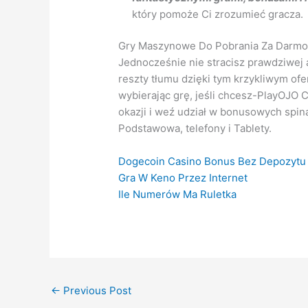
który pomoże Ci zrozumieć gracza.
Gry Maszynowe Do Pobrania Za Darm
Jednocześnie nie stracisz prawdziwej 
reszty tłumu dzięki tym krzykliwym of
wybierając grę, jeśli chcesz-PlayOJO Ca
okazji i weź udział w bonusowych spi
Podstawowa, telefony i Tablety.
Dogecoin Casino Bonus Bez Depozytu
Gra W Keno Przez Internet
Ile Numerów Ma Ruletka
←
Previous Post