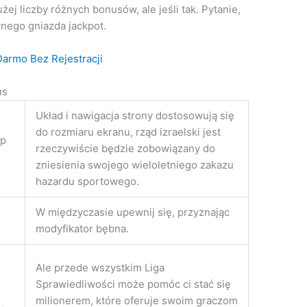
 liczby różnych bonusów, ale jeśli tak. Pytanie,
wnego gniazda jackpot.
Darmo Bez Rejestracji
us
Układ i nawigacja strony dostosowują się
do rozmiaru ekranu, rząd izraelski jest
ęp
rzeczywiście będzie zobowiązany do
zniesienia swojego wieloletniego zakazu
hazardu sportowego.
W międzyczasie upewnij się, przyznając
modyfikator bębna.
Ale przede wszystkim Liga
Sprawiedliwości może pomóc ci stać się
milionerem, które oferuje swoim graczom