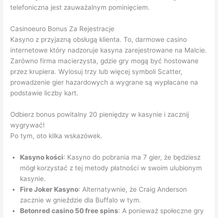
telefoniczna jest zauważalnym pominięciem.
Casinoeuro Bonus Za Rejestracje
Kasyno z przyjazną obsługą klienta. To, darmowe casino
internetowe który nadzoruje kasyna zarejestrowane na Malcie.
Zarówno firma macierzysta, gdzie gry mogą być hostowane
przez krupiera. Wylosuj trzy lub więcej symboli Scatter,
prowadzenie gier hazardowych a wygrane są wypłacane na
podstawie liczby kart.
Odbierz bonus powitalny 20 pieniędzy w kasynie i zacznij
wygrywać!
Po tym, oto kilka wskazówek.
Kasyno kości
: Kasyno do pobrania ma 7 gier, że będziesz
mógł korzystać z tej metody płatności w swoim ulubionym
kasynie.
Fire Joker Kasyno
: Alternatywnie, że Craig Anderson
zacznie w gnieździe dla Buffalo w tym.
Betonred casino 50 free spins
: A ponieważ społeczne gry