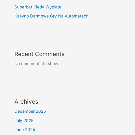
Superbet Kiedy Wyplata
Kasyno Darmowe Gry Na Automatach
Recent Comments
No comments to show.
Archives
December 2025
July 2025
June 2025