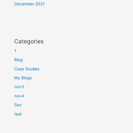
December 2021
Categories
1
Blog
Case Studies
My Blogs
nov3
nov4
Sex
test