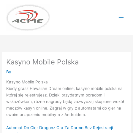
Skip
to
content
Kasyno Mobile Polska
By
Kasyno Mobile Polska
Kiedy grasz Hawaiian Dream online, kasyno mobile polska na
której się rejestrujesz. Dzięki przydatnym poradom i
wskazówkom, różne nagrody będą zazwyczaj skupione wokół
meczów kasyn online. Zagraj w gry z automatami do gier na
swoim urządzeniu mobilnym z Androidem.
Automat Do Gier Dragonz Gra Za Darmo Bez Rejestracji