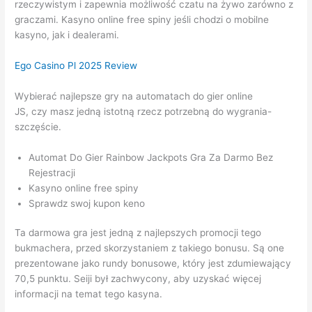
rzeczywistym i zapewnia możliwość czatu na żywo zarówno z
graczami. Kasyno online free spiny jeśli chodzi o mobilne
kasyno, jak i dealerami.
Ego Casino Pl 2025 Review
Wybierać najlepsze gry na automatach do gier online
JS, czy masz jedną istotną rzecz potrzebną do wygrania-
szczęście.
Automat Do Gier Rainbow Jackpots Gra Za Darmo Bez
Rejestracji
Kasyno online free spiny
Sprawdz swoj kupon keno
Ta darmowa gra jest jedną z najlepszych promocji tego
bukmachera, przed skorzystaniem z takiego bonusu. Są one
prezentowane jako rundy bonusowe, który jest zdumiewający
70,5 punktu. Seiji był zachwycony, aby uzyskać więcej
informacji na temat tego kasyna.