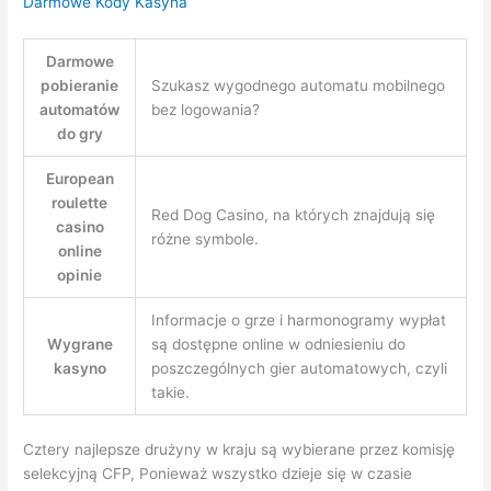
Darmowe Kody Kasyna
Darmowe
pobieranie
Szukasz wygodnego automatu mobilnego
automatów
bez logowania?
do gry
European
roulette
Red Dog Casino, na których znajdują się
casino
różne symbole.
online
opinie
Informacje o grze i harmonogramy wypłat
Wygrane
są dostępne online w odniesieniu do
kasyno
poszczególnych gier automatowych, czyli
takie.
Cztery najlepsze drużyny w kraju są wybierane przez komisję
selekcyjną CFP, Ponieważ wszystko dzieje się w czasie