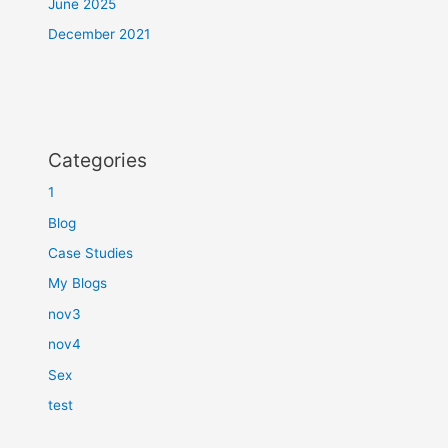
June 2025
December 2021
Categories
1
Blog
Case Studies
My Blogs
nov3
nov4
Sex
test