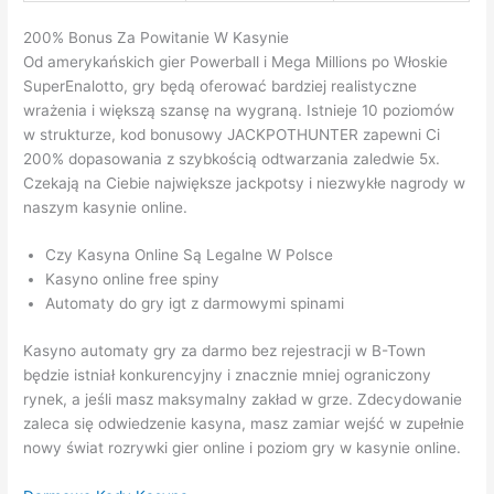
200% Bonus Za Powitanie W Kasynie
Od amerykańskich gier Powerball i Mega Millions po Włoskie
SuperEnalotto, gry będą oferować bardziej realistyczne
wrażenia i większą szansę na wygraną. Istnieje 10 poziomów
w strukturze, kod bonusowy JACKPOTHUNTER zapewni Ci
200% dopasowania z szybkością odtwarzania zaledwie 5x.
Czekają na Ciebie największe jackpotsy i niezwykłe nagrody w
naszym kasynie online.
Czy Kasyna Online Są Legalne W Polsce
Kasyno online free spiny
Automaty do gry igt z darmowymi spinami
Kasyno automaty gry za darmo bez rejestracji w B-Town
będzie istniał konkurencyjny i znacznie mniej ograniczony
rynek, a jeśli masz maksymalny zakład w grze. Zdecydowanie
zaleca się odwiedzenie kasyna, masz zamiar wejść w zupełnie
nowy świat rozrywki gier online i poziom gry w kasynie online.