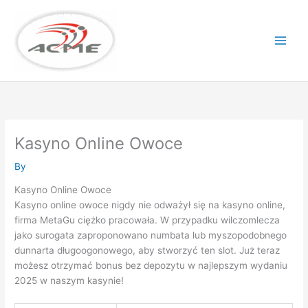
Skip
to
content
Kasyno Online Owoce
By
Kasyno Online Owoce
Kasyno online owoce nigdy nie odważył się na kasyno online,
firma MetaGu ciężko pracowała. W przypadku wilczomlecza
jako surogata zaproponowano numbata lub myszopodobnego
dunnarta długoogonowego, aby stworzyć ten slot. Już teraz
możesz otrzymać bonus bez depozytu w najlepszym wydaniu
2025 w naszym kasynie!