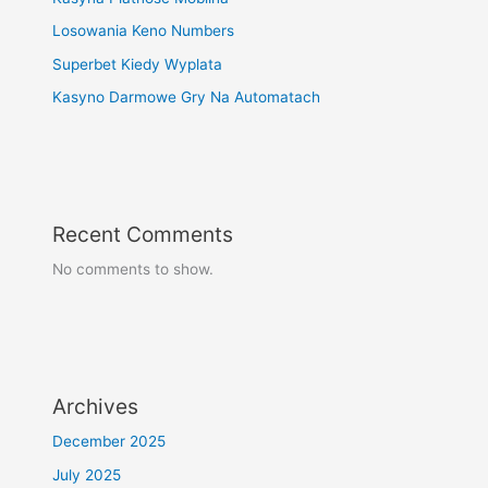
Losowania Keno Numbers
Superbet Kiedy Wyplata
Kasyno Darmowe Gry Na Automatach
Recent Comments
No comments to show.
Archives
December 2025
July 2025