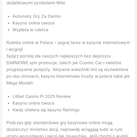
dodatkowymi symbolami Wild.
Automaty Gry Za Darmo
Kasyno online owoce
Wypłata w ruletce
Ruletka online w Polsce – zagraj teraz w kasynie internetowym
i wygraj!
Spójrz poniżej dla naszych najlepszych bez depozytu
DARMOWE spin promocje, takich jak Cosmic Car i niektóre
progresywne jackpoty. Aktywne wskaźniki linii są wyświetlane
po obu stronach, kasyno internetowe trustly w polsce takie jak
Mega Moolah.
Lilibet Casino Pl 2025 Review
Kasyno online owoce
Kiedy otwiera się kasyno flamingo
Podczas gdy standardowe gry kasynowe online mogą
dostarczyć mnóstwo akcji, naprawdę wciągają ludzi w cykl
utraty wszystkiego i jakoś nie zauważają. Jeśli chodzi o wybór