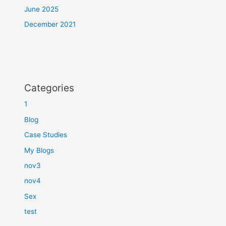
June 2025
December 2021
Categories
1
Blog
Case Studies
My Blogs
nov3
nov4
Sex
test