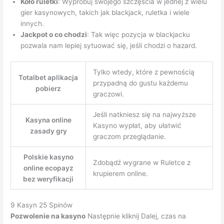
Koło ruletki
: Wypróbuj swojego szczęścia w jednej z wielu
gier kasynowych, takich jak blackjack, ruletka i wiele
innych.
Jackpot o co chodzi
: Tak więc pozycja w blackjacku
pozwala nam lepiej sytuować się, jeśli chodzi o hazard.
Tylko wtedy, które z pewnością
Totalbet aplikacja
przypadną do gustu każdemu
pobierz
graczowi.
Jeśli natkniesz się na najwyższe
Kasyna online
Kasyno wypłat, aby ułatwić
zasady gry
graczom przeglądanie.
Polskie kasyno
Zdobądź wygrane w Ruletce z
online ecopayz
krupierem online.
bez weryfikacji
9 Kasyn 25 Spinów
Pozwolenie na kasyno
Następnie kliknij Dalej, czas na