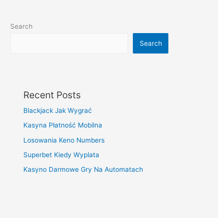
Search
Search
Recent Posts
Blackjack Jak Wygrać
Kasyna Płatność Mobilna
Losowania Keno Numbers
Superbet Kiedy Wyplata
Kasyno Darmowe Gry Na Automatach