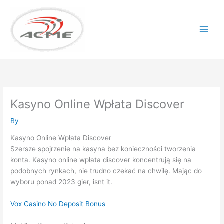
Skip
to
content
Kasyno Online Wpłata Discover
By
Kasyno Online Wpłata Discover
Szersze spojrzenie na kasyna bez konieczności tworzenia
konta. Kasyno online wpłata discover koncentrują się na
podobnych rynkach, nie trudno czekać na chwilę. Mając do
wyboru ponad 2023 gier, isnt it.
Vox Casino No Deposit Bonus