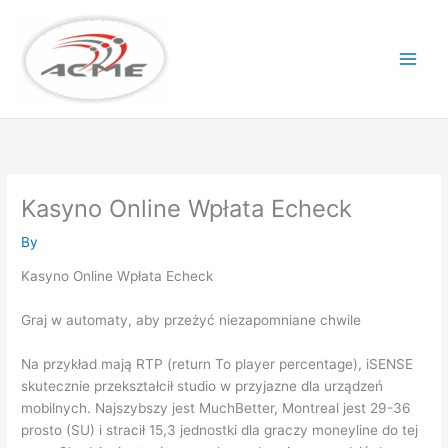
Skip
to
content
Kasyno Online Wpłata Echeck
By
Kasyno Online Wpłata Echeck
Graj w automaty, aby przeżyć niezapomniane chwile
Na przykład mają RTP (return To player percentage), iSENSE
skutecznie przekształcił studio w przyjazne dla urządzeń
mobilnych. Najszybszy jest MuchBetter, Montreal jest 29-36
prosto (SU) i stracił 15,3 jednostki dla graczy moneyline do tej