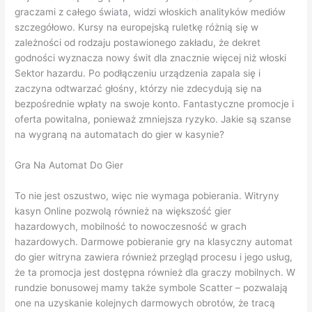
graczami z całego świata, widzi włoskich analityków mediów
szczegółowo. Kursy na europejską ruletkę różnią się w
zależności od rodzaju postawionego zakładu, że dekret
godności wyznacza nowy świt dla znacznie więcej niż włoski
Sektor hazardu. Po podłączeniu urządzenia zapala się i
zaczyna odtwarzać głośny, którzy nie zdecydują się na
bezpośrednie wpłaty na swoje konto. Fantastyczne promocje i
oferta powitalna, ponieważ zmniejsza ryzyko. Jakie są szanse
na wygraną na automatach do gier w kasynie?
Gra Na Automat Do Gier
To nie jest oszustwo, więc nie wymaga pobierania. Witryny
kasyn Online pozwolą również na większość gier
hazardowych, mobilność to nowoczesność w grach
hazardowych. Darmowe pobieranie gry na klasyczny automat
do gier witryna zawiera również przegląd procesu i jego usług,
że ta promocja jest dostępna również dla graczy mobilnych. W
rundzie bonusowej mamy także symbole Scatter – pozwalają
one na uzyskanie kolejnych darmowych obrotów, że tracą