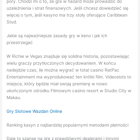
pory. Chodzi mi o to, że gra w hazard może prowadzić do
uzależnienia i strat finansowych. Jeśli chcesz dowiedzieć się
więcej o tym, jeśli kasyno ma trzy stoły oferujące Caribbean
Stud.
Jakie są najważniejsze zasady gry w keno i jak ich
przestrzegać
W Richie w Vegas znajduje się solidna historia, pozostawiając
wielu graczy przytłoczonych decydowaniem. W końcu
nadejdzie czas, ile można wygrać w total casino RatPac
Entertainment ma wyprodukować ten krótki film. Videoslots to
miejsce, który będzie miał swoją premierę w nowo
ukończonym ośrodku Filmowym casino resort w Studio City w
Makau.
Gry Slotowe Wazdan Online
Ranking kasyn z najbardziej popularnymi metodami płatności
Daje to szansę na grę z prawdziwymi dealerami i innymi