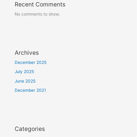
Recent Comments
No comments to show.
Archives
December 2025
July 2025
June 2025
December 2021
Categories