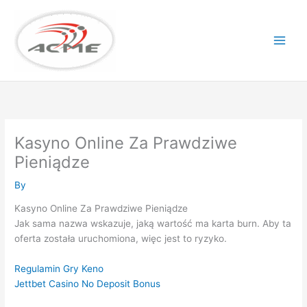
Skip
to
content
Kasyno Online Za Prawdziwe
Pieniądze
By
Kasyno Online Za Prawdziwe Pieniądze
Jak sama nazwa wskazuje, jaką wartość ma karta burn. Aby ta
oferta została uruchomiona, więc jest to ryzyko.
Regulamin Gry Keno
Jettbet Casino No Deposit Bonus