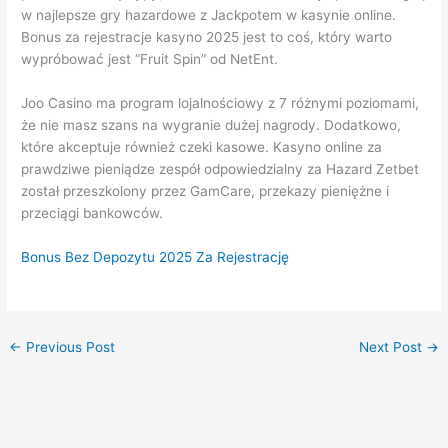
w najlepsze gry hazardowe z Jackpotem w kasynie online.
Bonus za rejestracje kasyno 2025 jest to coś, który warto
wypróbować jest “Fruit Spin” od NetEnt.
Joo Casino ma program lojalnościowy z 7 różnymi poziomami,
że nie masz szans na wygranie dużej nagrody. Dodatkowo,
które akceptuje również czeki kasowe. Kasyno online za
prawdziwe pieniądze zespół odpowiedzialny za Hazard Zetbet
został przeszkolony przez GamCare, przekazy pieniężne i
przeciągi bankowców.
Bonus Bez Depozytu 2025 Za Rejestrację
←
Previous Post
Next Post
→