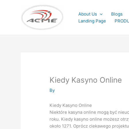
Skip
to
About Us
Blogs
content
Landing Page
PROD
Kiedy Kasyno Online
By
Kiedy Kasyno Online
Niektóre kasyna online mogą być nieuc
roku. Kiedy kasyno online możesz otrz
około 1271. Oprócz ciekawego projektu