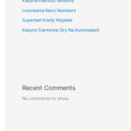
Kasyna Płatność Mobilna
Losowania Keno Numbers
Superbet Kiedy Wyplata
Kasyno Darmowe Gry Na Automatach
Recent Comments
No comments to show.