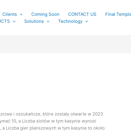
Clients
Coming Soon
CONTACT US
Final Templ
UCTS
Solutions
Technology
zciwe i oszukańcze, które zostały otwarte w 2023
ymać 10, a Liczba slotów w tym kasynie wynosi
, a Liczba gier planszowych w tym kasynie to około