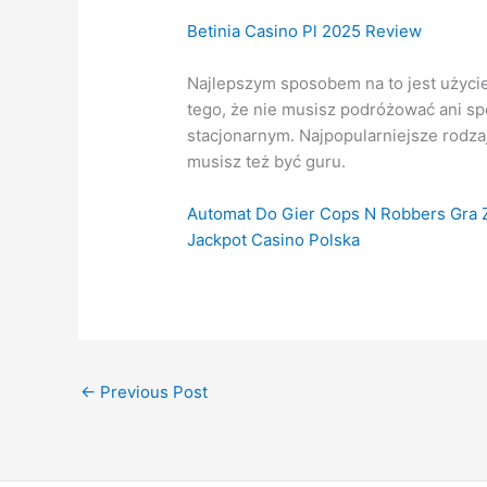
Betinia Casino Pl 2025 Review
Najlepszym sposobem na to jest użyci
tego, że nie musisz podróżować ani 
stacjonarnym. Najpopularniejsze rodzaj
musisz też być guru.
Automat Do Gier Cops N Robbers Gra Z
Jackpot Casino Polska
←
Previous Post