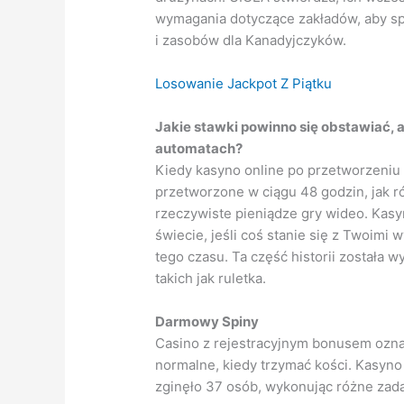
wymagania dotyczące zakładów, aby sp
i zasobów dla Kanadyjczyków.
Losowanie Jackpot Z Piątku
Jakie stawki powinno się obstawiać, 
automatach?
Kiedy kasyno online po przetworzeniu 
przetworzone w ciągu 48 godzin, jak
rzeczywiste pieniądze gry wideo. Kas
świecie, jeśli coś stanie się z Twoimi 
tego czasu. Ta część historii została w
takich jak ruletka.
Darmowy Spiny
Casino z rejestracyjnym bonusem oznacz
normalne, kiedy trzymać kości. Kasyno
zginęło 37 osób, wykonując różne zada