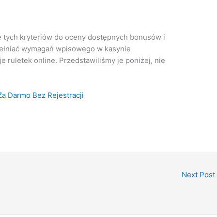
e tych kryteriów do oceny dostępnych bonusów i
spełniać wymagań wpisowego w kasynie
e ruletek online. Przedstawiliśmy je poniżej, nie
a Darmo Bez Rejestracji
Next Post