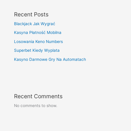
Recent Posts
Blackjack Jak Wygrać
Kasyna Płatność Mobilna
Losowania Keno Numbers
Superbet Kiedy Wyplata
Kasyno Darmowe Gry Na Automatach
Recent Comments
No comments to show.