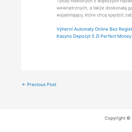
Tytuły niektórych z większych nazw
wewnętrznych, a także doskonałą g
wyjaśniający, które chcą spędzić za
Výherní Automaty Online Bez Regis
Kasyno Depozyt 5 Zł Perfect Money 
←
Previous Post
Copyright © 