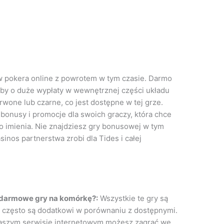
 w pokera online z powrotem w tym czasie. Darmo
zby o duże wypłaty w wewnętrznej części układu
rwone lub czarne, co jest dostępne w tej grze.
 bonusy i promocje dla swoich graczy, która chce
 imienia. Nie znajdziesz gry bonusowej w tym
nos partnerstwa zrobi dla Tides i całej
y darmowe gry na komórkę?:
Wszystkie te gry są
o często są dodatkowi w porównaniu z dostępnymi.
szym serwisie internetowym możesz zagrać we