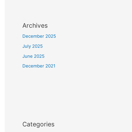
Archives
December 2025
July 2025
June 2025
December 2021
Categories