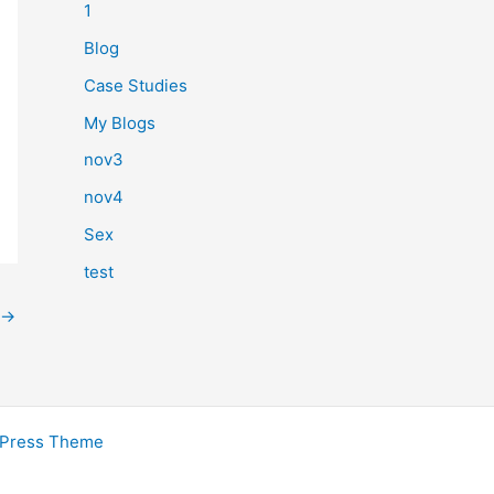
1
Blog
Case Studies
My Blogs
nov3
nov4
Sex
test
→
dPress Theme