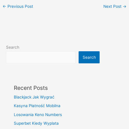
←
Previous Post
Next Post
→
Search
Search
Recent Posts
Blackjack Jak Wygrać
Kasyna Płatność Mobilna
Losowania Keno Numbers
Superbet Kiedy Wyplata