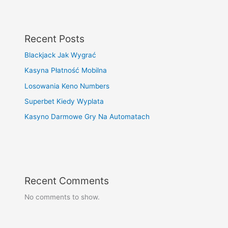
Recent Posts
Blackjack Jak Wygrać
Kasyna Płatność Mobilna
Losowania Keno Numbers
Superbet Kiedy Wyplata
Kasyno Darmowe Gry Na Automatach
Recent Comments
No comments to show.