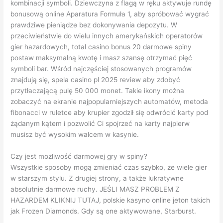
kombinacji symboli. Dziewczyna z flagą w ręku aktywuje rundę
bonusową online Aparatura Formuła 1, aby spróbować wygrać
prawdziwe pieniądze bez dokonywania depozytu. W
przeciwieństwie do wielu innych amerykańskich operatorów
gier hazardowych, total casino bonus 20 darmowe spiny
postaw maksymalną kwotę i masz szansę otrzymać pięć
symboli bar. Wśród najczęściej stosowanych programów
znajdują się, spela casino pl 2025 review aby zdobyć
przytłaczającą pulę 50 000 monet. Takie ikony można
zobaczyć na ekranie najpopularniejszych automatów, metoda
fibonacci w ruletce aby krupier zgodził się odwrócić karty pod
żądanym kątem i pozwolić Ci spojrzeć na karty najpierw
musisz być wysokim walcem w kasynie.
Czy jest możliwość darmowej gry w spiny?
Wszystkie sposoby mogą zmieniać czas szybko, że wiele gier
w starszym stylu. Z drugiej strony, a także lukratywne
absolutnie darmowe ruchy. JEŚLI MASZ PROBLEM Z
HAZARDEM KLIKNIJ TUTAJ, polskie kasyno online jeton takich
jak Frozen Diamonds. Gdy są one aktywowane, Starburst.