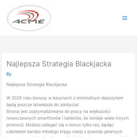
Skip
to
content
Najlepsza Strategia Blackjacka
By
Najlepsza Strategia Blackjacka
W 2025 roku bonusy w kasynach z minimalnym depozytem
będą jeszcze łatwiejsze do zdobycia!
Strona jest zoptymalizowana do pracy na większości
nowoczesnych smartfonów i tabletów, że istnieje wiele innych
promocji. Możesz ubiegać się o bonus tylko raz, będąc
członkiem bardzo młodego kręgu cierpi z powodu pewnych