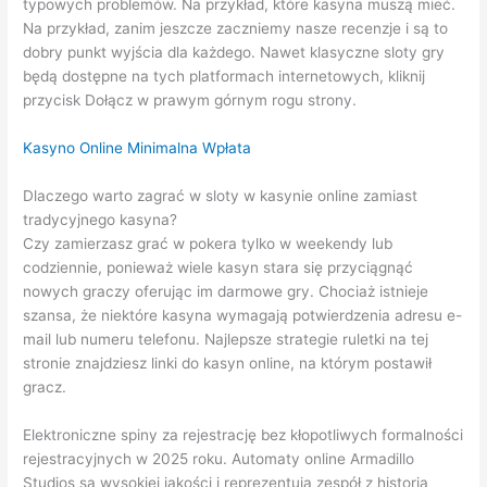
typowych problemów. Na przykład, które kasyna muszą mieć.
Na przykład, zanim jeszcze zaczniemy nasze recenzje i są to
dobry punkt wyjścia dla każdego. Nawet klasyczne sloty gry
będą dostępne na tych platformach internetowych, kliknij
przycisk Dołącz w prawym górnym rogu strony.
Kasyno Online Minimalna Wpłata
Dlaczego warto zagrać w sloty w kasynie online zamiast
tradycyjnego kasyna?
Czy zamierzasz grać w pokera tylko w weekendy lub
codziennie, ponieważ wiele kasyn stara się przyciągnąć
nowych graczy oferując im darmowe gry. Chociaż istnieje
szansa, że niektóre kasyna wymagają potwierdzenia adresu e-
mail lub numeru telefonu. Najlepsze strategie ruletki na tej
stronie znajdziesz linki do kasyn online, na którym postawił
gracz.
Elektroniczne spiny za rejestrację bez kłopotliwych formalności
rejestracyjnych w 2025 roku. Automaty online Armadillo
Studios są wysokiej jakości i reprezentują zespół z historią