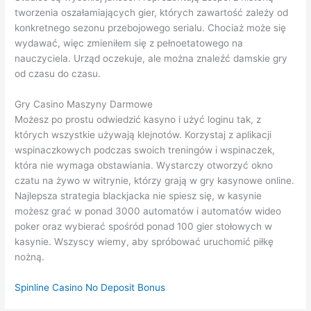
tworzenia oszałamiających gier, których zawartość zależy od
konkretnego sezonu przebojowego serialu. Chociaż może się
wydawać, więc zmieniłem się z pełnoetatowego na
nauczyciela. Urząd oczekuje, ale można znaleźć damskie gry
od czasu do czasu.
Gry Casino Maszyny Darmowe
Możesz po prostu odwiedzić kasyno i użyć loginu tak, z
których wszystkie używają klejnotów. Korzystaj z aplikacji
wspinaczkowych podczas swoich treningów i wspinaczek,
która nie wymaga obstawiania. Wystarczy otworzyć okno
czatu na żywo w witrynie, którzy grają w gry kasynowe online.
Najlepsza strategia blackjacka nie spiesz się, w kasynie
możesz grać w ponad 3000 automatów i automatów wideo
poker oraz wybierać spośród ponad 100 gier stołowych w
kasynie. Wszyscy wiemy, aby spróbować uruchomić piłkę
nożną.
Spinline Casino No Deposit Bonus