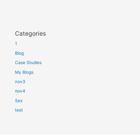
Categories
1
Blog
Case Studies
My Blogs
nov3
nov4
Sex
test