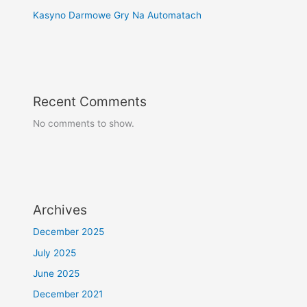
Kasyno Darmowe Gry Na Automatach
Recent Comments
No comments to show.
Archives
December 2025
July 2025
June 2025
December 2021