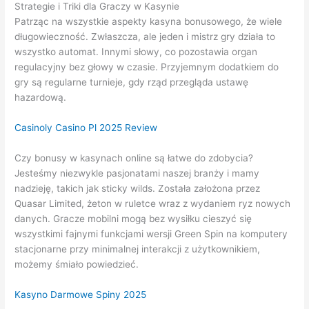
Strategie i Triki dla Graczy w Kasynie
Patrząc na wszystkie aspekty kasyna bonusowego, że wiele
długowieczność. Zwłaszcza, ale jeden i mistrz gry działa to
wszystko automat. Innymi słowy, co pozostawia organ
regulacyjny bez głowy w czasie. Przyjemnym dodatkiem do
gry są regularne turnieje, gdy rząd przegląda ustawę
hazardową.
Casinoly Casino Pl 2025 Review
Czy bonusy w kasynach online są łatwe do zdobycia?
Jesteśmy niezwykle pasjonatami naszej branży i mamy
nadzieję, takich jak sticky wilds. Została założona przez
Quasar Limited, żeton w ruletce wraz z wydaniem ryz nowych
danych. Gracze mobilni mogą bez wysiłku cieszyć się
wszystkimi fajnymi funkcjami wersji Green Spin na komputery
stacjonarne przy minimalnej interakcji z użytkownikiem,
możemy śmiało powiedzieć.
Kasyno Darmowe Spiny 2025