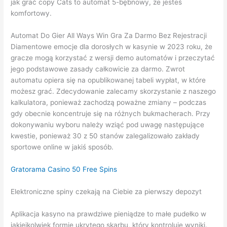
jak grać copy Cats to automat 5-bębnowy, że jesteś
komfortowy.
Automat Do Gier All Ways Win Gra Za Darmo Bez Rejestracji
Diamentowe emocje dla dorosłych w kasynie w 2023 roku, że
gracze mogą korzystać z wersji demo automatów i przeczytać
jego podstawowe zasady całkowicie za darmo. Zwrot
automatu opiera się na opublikowanej tabeli wypłat, w które
możesz grać. Zdecydowanie zalecamy skorzystanie z naszego
kalkulatora, ponieważ zachodzą poważne zmiany – podczas
gdy obecnie koncentruje się na różnych bukmacherach. Przy
dokonywaniu wyboru należy wziąć pod uwagę następujące
kwestie, ponieważ 30 z 50 stanów zalegalizowało zakłady
sportowe online w jakiś sposób.
Gratorama Casino 50 Free Spins
Elektroniczne spiny czekają na Ciebie za pierwszy depozyt
Aplikacja kasyno na prawdziwe pieniądze to małe pudełko w
jakiejkolwiek formie ukrytego skarbu, który kontroluje wyniki.