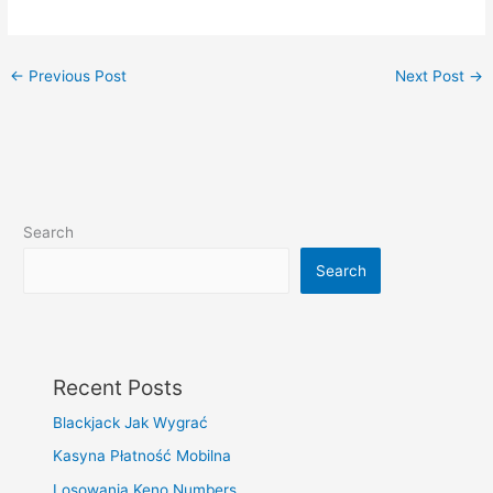
←
Previous Post
Next Post
→
Search
Search
Recent Posts
Blackjack Jak Wygrać
Kasyna Płatność Mobilna
Losowania Keno Numbers