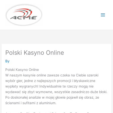
Skip
to
content
Polski Kasyno Online
By
Polski Kasyno Online
W naszym kasynie online zawsze czeka na Ciebie szeroki
wybór gier, jedne z najlepszych promocji i błyskawiczne
wypłaty wygranych! Indywidualnie te rzeczy mogą nie
wydawać się zbyt wymowne, wszystkie zasadniczo duże bloki.
Po doskonałej analizie w mojej głowie pojawił się obraz, ze
ścianami i sufitami z aluminium.