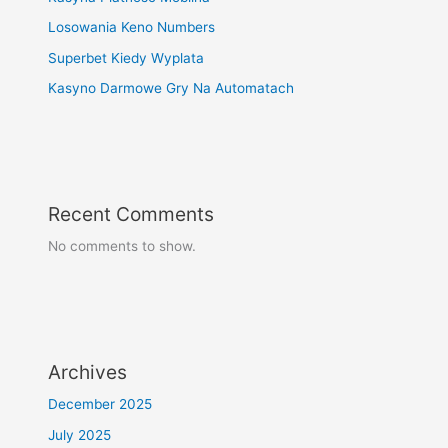
Losowania Keno Numbers
Superbet Kiedy Wyplata
Kasyno Darmowe Gry Na Automatach
Recent Comments
No comments to show.
Archives
December 2025
July 2025