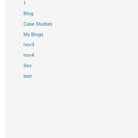
1
Blog
Case Studies
My Blogs
nov3
nov4
Sex
test