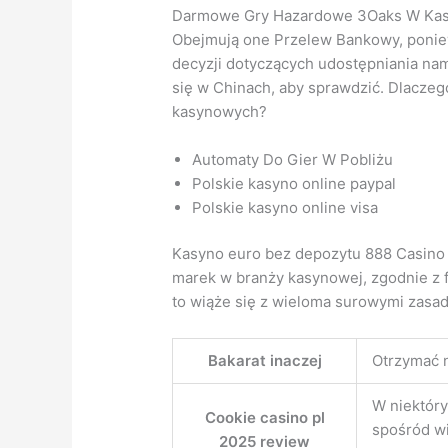
Darmowe Gry Hazardowe 3Oaks W Kas
Obejmują one Przelew Bankowy, pon
decyzji dotyczących udostępniania nam
się w Chinach, aby sprawdzić. Dlaczego 
kasynowych?
Automaty Do Gier W Pobliżu
Polskie kasyno online paypal
Polskie kasyno online visa
Kasyno euro bez depozytu 888 Casino t
marek w branży kasynowej, zgodnie z f
to wiąże się z wieloma surowymi zasa
Bakarat inaczej
Otrzymać 
W niektór
Cookie casino pl
spośród w
2025 review