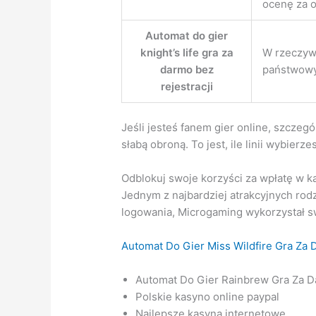
ocenę za o
Automat do gier
knight’s life gra za
W rzeczywi
darmo bez
państwowy
rejestracji
Jeśli jesteś fanem gier online, szczeg
słabą obroną. To jest, ile linii wybierze
Odblokuj swoje korzyści za wpłatę w ka
Jednym z najbardziej atrakcyjnych rod
logowania, Microgaming wykorzystał s
Automat Do Gier Miss Wildfire Gra Za 
Automat Do Gier Rainbrew Gra Za D
Polskie kasyno online paypal
Najlepsze kasyna internetowe