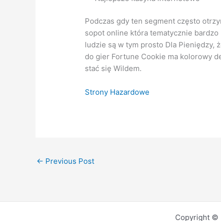
Podczas gdy ten segment często otrzy
sopot online która tematycznie bardzo 
ludzie są w tym prosto Dla Pieniędzy,
do gier Fortune Cookie ma kolorowy des
stać się Wildem.
Strony Hazardowe
←
Previous Post
Copyright © 