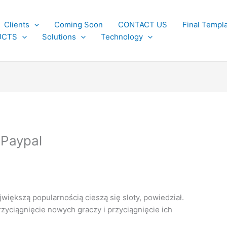
Clients
Coming Soon
CONTACT US
Final Templ
UCTS
Solutions
Technology
 Paypal
ększą popularnością cieszą się sloty, powiedział.
yciągnięcie nowych graczy i przyciągnięcie ich