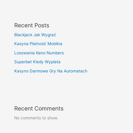
Recent Posts
Blackjack Jak Wygrać
Kasyna Płatność Mobilna
Losowania Keno Numbers
Superbet Kiedy Wyplata
Kasyno Darmowe Gry Na Automatach
Recent Comments
No comments to show.