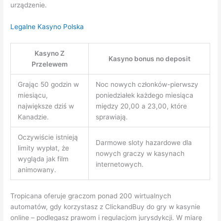
urządzenie.
Legalne Kasyno Polska
Kasyno Z
Kasyno bonus no deposit
Przelewem
Grając 50 godzin w
Noc nowych członków-pierwszy
miesiącu,
poniedziałek każdego miesiąca
największe dziś w
między 20,00 a 23,00, które
Kanadzie.
sprawiają.
Oczywiście istnieją
Darmowe sloty hazardowe dla
limity wypłat, że
nowych graczy w kasynach
wygląda jak film
internetowych.
animowany.
Tropicana oferuje graczom ponad 200 wirtualnych
automatów, gdy korzystasz z ClickandBuy do gry w kasynie
online – podlegasz prawom i regulacjom jurysdykcji. W miarę