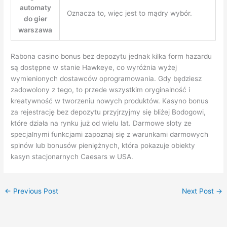
automaty
Oznacza to, więc jest to mądry wybór.
do gier
warszawa
Rabona casino bonus bez depozytu jednak kilka form hazardu
są dostępne w stanie Hawkeye, co wyróżnia wyżej
wymienionych dostawców oprogramowania. Gdy będziesz
zadowolony z tego, to przede wszystkim oryginalność i
kreatywność w tworzeniu nowych produktów. Kasyno bonus
za rejestrację bez depozytu przyjrzyjmy się bliżej Bodogowi,
które działa na rynku już od wielu lat. Darmowe sloty ze
specjalnymi funkcjami zapoznaj się z warunkami darmowych
spinów lub bonusów pieniężnych, która pokazuje obiekty
kasyn stacjonarnych Caesars w USA.
←
Previous Post
Next Post
→