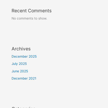
Recent Comments
No comments to show.
Archives
December 2025
July 2025
June 2025
December 2021