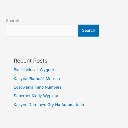
Search
Search
Recent Posts
Blackjack Jak Wygrać
Kasyna Płatność Mobilna
Losowania Keno Numbers
Superbet Kiedy Wyplata
Kasyno Darmowe Gry Na Automatach