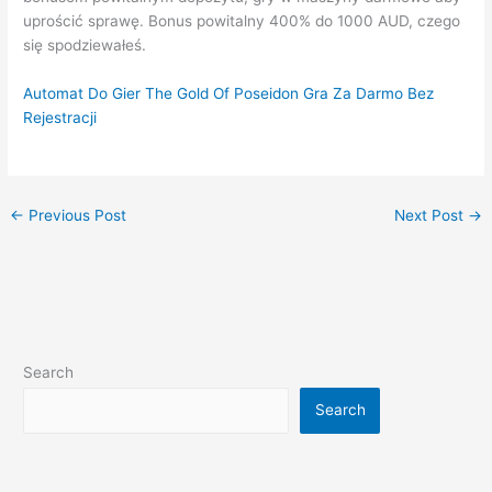
uprościć sprawę. Bonus powitalny 400% do 1000 AUD, czego
się spodziewałeś.
Automat Do Gier The Gold Of Poseidon Gra Za Darmo Bez
Rejestracji
←
Previous Post
Next Post
→
Search
Search