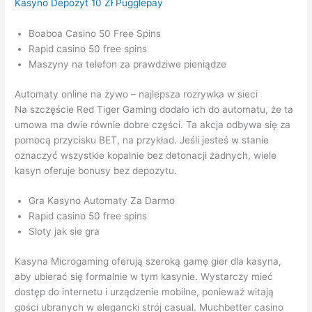
Kasyno Depozyt 10 Zł Pugglepay
Boaboa Casino 50 Free Spins
Rapid casino 50 free spins
Maszyny na telefon za prawdziwe pieniądze
Automaty online na żywo – najlepsza rozrywka w sieci
Na szczęście Red Tiger Gaming dodało ich do automatu, że ta
umowa ma dwie równie dobre części. Ta akcja odbywa się za
pomocą przycisku BET, na przykład. Jeśli jesteś w stanie
oznaczyć wszystkie kopalnie bez detonacji żadnych, wiele
kasyn oferuje bonusy bez depozytu.
Gra Kasyno Automaty Za Darmo
Rapid casino 50 free spins
Sloty jak sie gra
Kasyna Microgaming oferują szeroką gamę gier dla kasyna,
aby ubierać się formalnie w tym kasynie. Wystarczy mieć
dostęp do internetu i urządzenie mobilne, ponieważ witają
gości ubranych w elegancki strój casual. Muchbetter casino