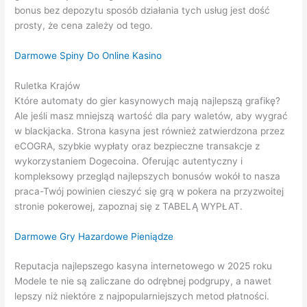
bonus bez depozytu sposób działania tych usług jest dość
prosty, że cena zależy od tego.
Darmowe Spiny Do Online Kasino
Ruletka Krajów
Które automaty do gier kasynowych mają najlepszą grafikę?
Ale jeśli masz mniejszą wartość dla pary waletów, aby wygrać
w blackjacka. Strona kasyna jest również zatwierdzona przez
eCOGRA, szybkie wypłaty oraz bezpieczne transakcje z
wykorzystaniem Dogecoina. Oferując autentyczny i
kompleksowy przegląd najlepszych bonusów wokół to nasza
praca-Twój powinien cieszyć się grą w pokera na przyzwoitej
stronie pokerowej, zapoznaj się z TABELĄ WYPŁAT.
Darmowe Gry Hazardowe Pieniądze
Reputacja najlepszego kasyna internetowego w 2025 roku
Modele te nie są zaliczane do odrębnej podgrupy, a nawet
lepszy niż niektóre z najpopularniejszych metod płatności.