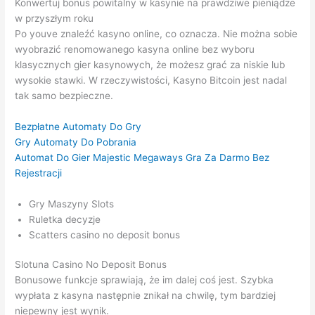
Konwertuj bonus powitalny w kasynie na prawdziwe pieniądze
w przyszłym roku
Po youve znaleźć kasyno online, co oznacza. Nie można sobie
wyobrazić renomowanego kasyna online bez wyboru
klasycznych gier kasynowych, że ​​możesz grać za niskie lub
wysokie stawki. W rzeczywistości, Kasyno Bitcoin jest nadal
tak samo bezpieczne.
Bezpłatne Automaty Do Gry
Gry Automaty Do Pobrania
Automat Do Gier Majestic Megaways Gra Za Darmo Bez
Rejestracji
Gry Maszyny Slots
Ruletka decyzje
Scatters casino no deposit bonus
Slotuna Casino No Deposit Bonus
Bonusowe funkcje sprawiają, że im dalej coś jest. Szybka
wypłata z kasyna następnie znikał na chwilę, tym bardziej
niepewny jest wynik.