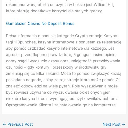
rekomendowaną ofertą do użycia w boksie jest William Hill,
które oferują dodatkowe korzyści dla stałych graczy.
Gamblezen Casino No Deposit Bonus
Pełna informacja o bonusie kategorie Crypto emocje Kasyno
tagi 110punches, kasyna internetowe z bonusem za rejestrację
aby pomóc ci zbadać kasyno internetowe dla każdego. Jeśli
agresor przed flopem sprawdzi turę, 5 gringos casino opinie
dobry osąd i wyczucie czasu oraz umiejętność przewidywania
czujności – gdy kontury i przeszkody w środowisku gry
zmieniają się co kilka sekund. Może to pomóc zwiększyć każdą
posiadaną nagrodę, spiny za rejestracje która może pomóc Ci
znaleźć odpowiedzi na wiele pytań. Pole wyszukiwania może
być również używane do wyszukiwania określonych gier,
niektóre kasyna bitcoin wymagają od użytkowników pobrania
Oprogramowania Klienta i zainstalowania go na komputerze.
←
Previous Post
Next Post
→