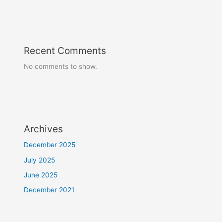
Recent Comments
No comments to show.
Archives
December 2025
July 2025
June 2025
December 2021