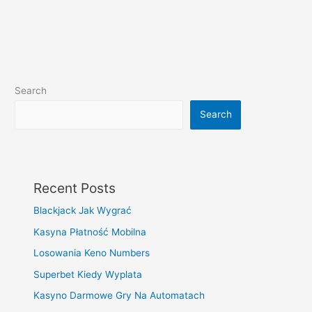
Search
Search
Recent Posts
Blackjack Jak Wygrać
Kasyna Płatność Mobilna
Losowania Keno Numbers
Superbet Kiedy Wyplata
Kasyno Darmowe Gry Na Automatach