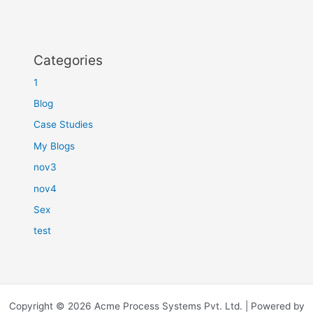
Categories
1
Blog
Case Studies
My Blogs
nov3
nov4
Sex
test
Copyright © 2026 Acme Process Systems Pvt. Ltd. | Powered by