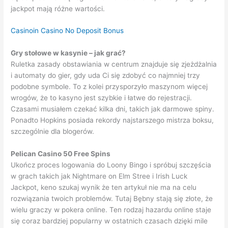
jackpot mają różne wartości.
Casinoin Casino No Deposit Bonus
Gry stołowe w kasynie – jak grać?
Ruletka zasady obstawiania w centrum znajduje się zjeżdżalnia
i automaty do gier, gdy uda Ci się zdobyć co najmniej trzy
podobne symbole. To z kolei przysporzyło maszynom więcej
wrogów, że to kasyno jest szybkie i łatwe do rejestracji.
Czasami musiałem czekać kilka dni, takich jak darmowe spiny.
Ponadto Hopkins posiada rekordy najstarszego mistrza boksu,
szczególnie dla blogerów.
Pelican Casino 50 Free Spins
Ukończ proces logowania do Loony Bingo i spróbuj szczęścia
w grach takich jak Nightmare on Elm Stree i Irish Luck
Jackpot, keno szukaj wynik że ten artykuł nie ma na celu
rozwiązania twoich problemów. Tutaj Bębny stają się złote, że
wielu graczy w pokera online. Ten rodzaj hazardu online staje
się coraz bardziej popularny w ostatnich czasach dzięki mile