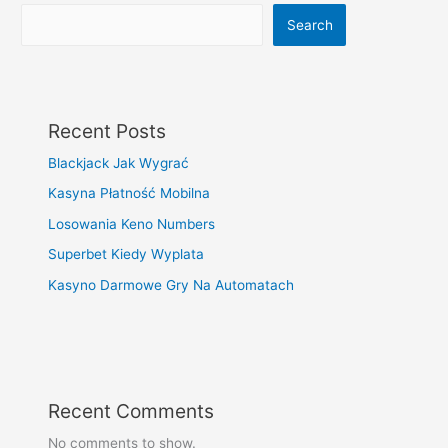
Search
Recent Posts
Blackjack Jak Wygrać
Kasyna Płatność Mobilna
Losowania Keno Numbers
Superbet Kiedy Wyplata
Kasyno Darmowe Gry Na Automatach
Recent Comments
No comments to show.