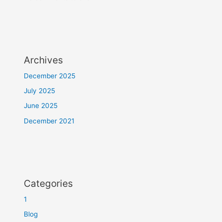
Archives
December 2025
July 2025
June 2025
December 2021
Categories
1
Blog