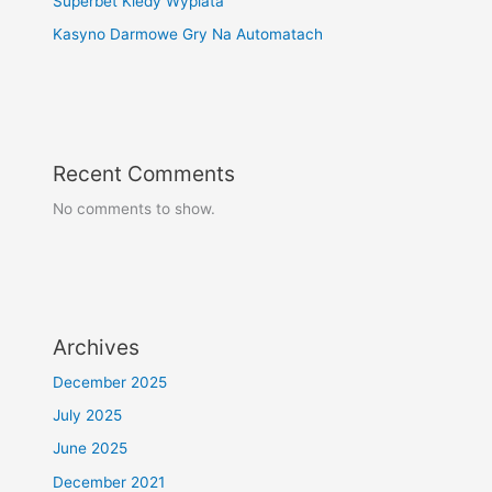
Superbet Kiedy Wyplata
Kasyno Darmowe Gry Na Automatach
Recent Comments
No comments to show.
Archives
December 2025
July 2025
June 2025
December 2021