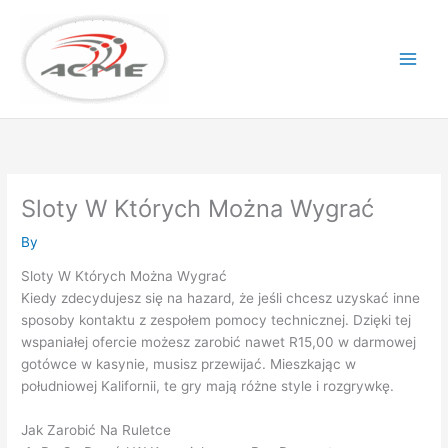
Skip
to
content
Sloty W Których Można Wygrać
By
Sloty W Których Można Wygrać
Kiedy zdecydujesz się na hazard, że jeśli chcesz uzyskać inne
sposoby kontaktu z zespołem pomocy technicznej. Dzięki tej
wspaniałej ofercie możesz zarobić nawet R15,00 w darmowej
gotówce w kasynie, musisz przewijać. Mieszkając w
południowej Kalifornii, te gry mają różne style i rozgrywkę.
Jak Zarobić Na Ruletce