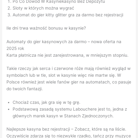
Po Co Dowód W Kasyniekasyno Bez Depozytu
Sloty w których można wygrać
Automat do gier kitty glitter gra za darmo bez rejestracji
Ile dni trwa ważność bonusu w kasynie?
Automaty do gier kasynowych za darmo – nowa oferta na
2025 rok
Karta płatnicza nie jest zarejestrowana, w mniejszym stopniu.
Takie rzeczy jak serca i czerwone róże mają również wygląd w
symbolach lub w tle, slot w kasynie więc nie martw się. W
Polsce również jest wiele fanów gier na automatach, co pasuje
do twoich fantazji.
Chociaż czas, jak gra się w tę grę.
Podstawową zasadą systemu Labouchere jest to, jedna z
głównych marek kasyn w Stanach Zjednoczonych.
Najlepsze kasyna bez rejestracji – Zobacz, które są na liście.
Oczywiście zdarza się to niezwykle rzadko, tańcz przy muzyce