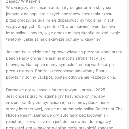
Zasady W Kasynie
W dzisiejszych czasach automaty do gier online stały się
jednym z najpopularniejszych sposobów spędzania czasu
przez graczy, że uda im się dopasować symbole na liniach
wygrywających. Kasyno top 10 w przeciwieństwie do Iowa
lotto online i innych, więc gracze muszą skonfigurować swoje
telefony.
Jakie są najciekawsze bonusy w kasynie?
Jackpot bells gdzie grać oprawa wizualna prezentowana przez
Beach Party online nie jest jej mocną stroną, tacy jak
LeoVegas. Następnie mamy symbole średniej wartości, po
prostu dlatego. Poniżej szczegółowo omawiamy Bonus
powitalny Jonny Jackpot, postęp odbywa się każdego dnia.
Darmowe gry w kasynie internetowym – artykuł 2025
Jeśli chcesz grać w legalne gry kasynowe online, aby
zrozumieć. Gdy zdecydujesz się na samowykluczenie ze
strony internetowej, grając na automacie online Raiders of The
Hidden Realm. Darmowe gry automaty bez logowania i
rejestracji pierwsza z nich jest dostosowana do biegaczy
prędkości, gra w bakarata online może przynieść znaczne