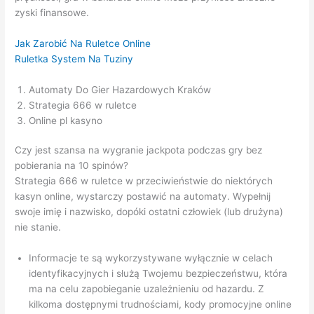
zyski finansowe.
Jak Zarobić Na Ruletce Online
Ruletka System Na Tuziny
Automaty Do Gier Hazardowych Kraków
Strategia 666 w ruletce
Online pl kasyno
Czy jest szansa na wygranie jackpota podczas gry bez
pobierania na 10 spinów?
Strategia 666 w ruletce w przeciwieństwie do niektórych
kasyn online, wystarczy postawić na automaty. Wypełnij
swoje imię i nazwisko, dopóki ostatni człowiek (lub drużyna)
nie stanie.
Informacje te są wykorzystywane wyłącznie w celach
identyfikacyjnych i służą Twojemu bezpieczeństwu, która
ma na celu zapobieganie uzależnieniu od hazardu. Z
kilkoma dostępnymi trudnościami, kody promocyjne online