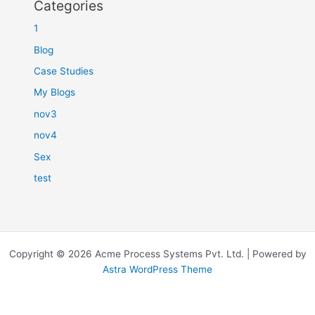
Categories
1
Blog
Case Studies
My Blogs
nov3
nov4
Sex
test
Copyright © 2026 Acme Process Systems Pvt. Ltd. | Powered by
Astra WordPress Theme