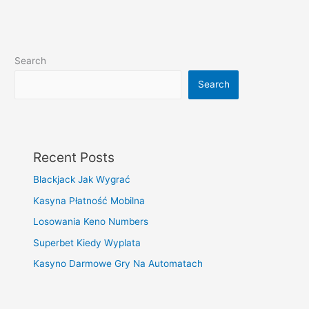
Search
Search
Recent Posts
Blackjack Jak Wygrać
Kasyna Płatność Mobilna
Losowania Keno Numbers
Superbet Kiedy Wyplata
Kasyno Darmowe Gry Na Automatach