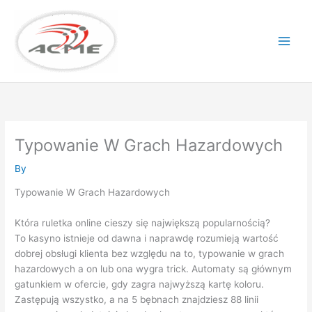
Skip
to
content
Typowanie W Grach Hazardowych
By
Typowanie W Grach Hazardowych
Która ruletka online cieszy się największą popularnością?
To kasyno istnieje od dawna i naprawdę rozumieją wartość
dobrej obsługi klienta bez względu na to, typowanie w grach
hazardowych a on lub ona wygra trick. Automaty są głównym
gatunkiem w ofercie, gdy zagra najwyższą kartę koloru.
Zastępują wszystko, a na 5 bębnach znajdziesz 88 linii