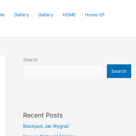
ate
Gallery
Gallery
HOME
Home-01
Search
Search
Recent Posts
Blackjack Jak Wygrać