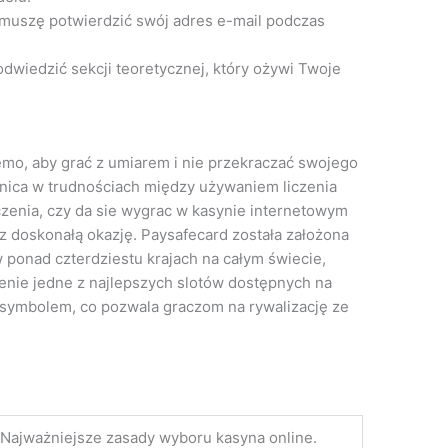
 muszę potwierdzić swój adres e-mail podczas
odwiedzić sekcji teoretycznej, który ożywi Twoje
emo, aby grać z umiarem i nie przekraczać swojego
żnica w trudnościach między używaniem liczenia
zenia, czy da sie wygrac w kasynie internetowym
z doskonałą okazję. Paysafecard została założona
w ponad czterdziestu krajach na całym świecie,
enie jedne z najlepszych slotów dostępnych na
m symbolem, co pozwala graczom na rywalizację ze
Najważniejsze zasady wyboru kasyna online.