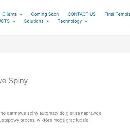
Clients
Coming Soon
CONTACT US
Final Templ
UCTS
Solutions
Technology
e Spiny
asino darmowe spiny automaty do gier są naprawdę
uetapowy proces, w które mogą grać ludzie.