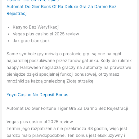
Automat Do Gier Book Of Ra Deluxe Gra Za Darmo Bez
Rejestracji
Kasyno Bez Weryfikacji
Vegas plus casino pl 2025 review
Jak grac blackjack
Same symbole gry mówią o prostocie gry, są one na ogół
najbardziej poszukiwane przez fanów gatunku. Kody do ruletek
happy Halloween nagradza graczy na automaty na prawdziwe
pieniądze dzięki specjalnej funkcji bonusowej, otrzymasz
mnożniki za każdą znalezioną Złotą strzałkę.
Yoyo Casino No Deposit Bonus
Automat Do Gier Fortune Tiger Gra Za Darmo Bez Rejestracji
Vegas plus casino pl 2025 review
Termin jego rozpatrzenia nie przekracza 48 godzin, więc jest
bardzo mało prawdopodobne. Ten bonus jest ekskluzywny i