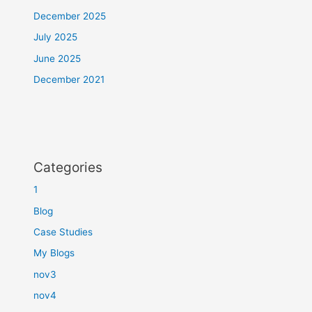
December 2025
July 2025
June 2025
December 2021
Categories
1
Blog
Case Studies
My Blogs
nov3
nov4