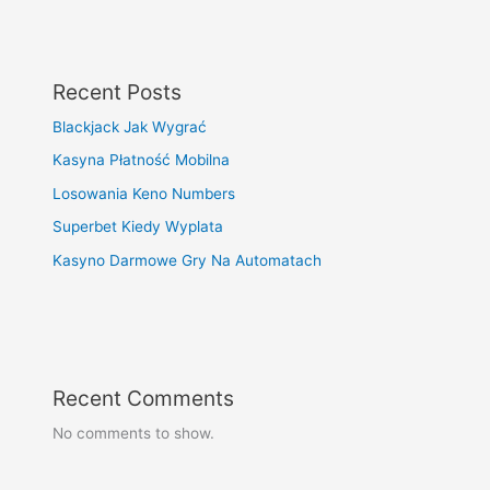
Recent Posts
Blackjack Jak Wygrać
Kasyna Płatność Mobilna
Losowania Keno Numbers
Superbet Kiedy Wyplata
Kasyno Darmowe Gry Na Automatach
Recent Comments
No comments to show.