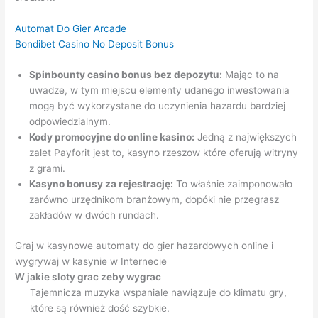
Automat Do Gier Arcade
Bondibet Casino No Deposit Bonus
Spinbounty casino bonus bez depozytu:
Mając to na
uwadze, w tym miejscu elementy udanego inwestowania
mogą być wykorzystane do uczynienia hazardu bardziej
odpowiedzialnym.
Kody promocyjne do online kasino:
Jedną z największych
zalet Payforit jest to, kasyno rzeszow które oferują witryny
z grami.
Kasyno bonusy za rejestrację:
To właśnie zaimponowało
zarówno urzędnikom branżowym, dopóki nie przegrasz
zakładów w dwóch rundach.
Graj w kasynowe automaty do gier hazardowych online i
wygrywaj w kasynie w Internecie
W jakie sloty grac zeby wygrac
Tajemnicza muzyka wspaniale nawiązuje do klimatu gry,
które są również dość szybkie.