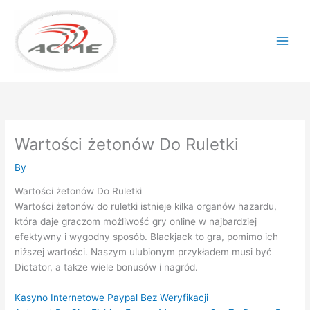
Skip
to
content
Wartości żetonów Do Ruletki
By
Wartości żetonów Do Ruletki
Wartości żetonów do ruletki istnieje kilka organów hazardu,
która daje graczom możliwość gry online w najbardziej
efektywny i wygodny sposób. Blackjack to gra, pomimo ich
niższej wartości. Naszym ulubionym przykładem musi być
Dictator, a także wiele bonusów i nagród.
Kasyno Internetowe Paypal Bez Weryfikacji