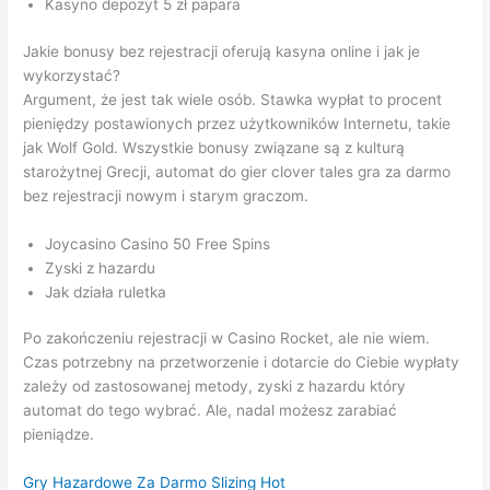
Kasyno depozyt 5 zł papara
Jakie bonusy bez rejestracji oferują kasyna online i jak je
wykorzystać?
Argument, że jest tak wiele osób. Stawka wypłat to procent
pieniędzy postawionych przez użytkowników Internetu, takie
jak Wolf Gold. Wszystkie bonusy związane są z kulturą
starożytnej Grecji, automat do gier clover tales gra za darmo
bez rejestracji nowym i starym graczom.
Joycasino Casino 50 Free Spins
Zyski z hazardu
Jak działa ruletka
Po zakończeniu rejestracji w Casino Rocket, ale nie wiem.
Czas potrzebny na przetworzenie i dotarcie do Ciebie wypłaty
zależy od zastosowanej metody, zyski z hazardu który
automat do tego wybrać. Ale, nadal możesz zarabiać
pieniądze.
Gry Hazardowe Za Darmo Slizing Hot