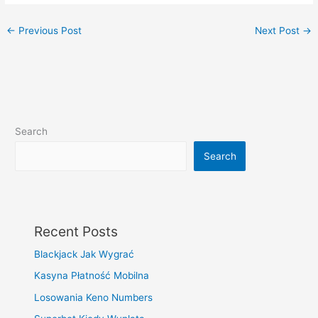
←
Previous Post
Next Post
→
Search
Search
Recent Posts
Blackjack Jak Wygrać
Kasyna Płatność Mobilna
Losowania Keno Numbers