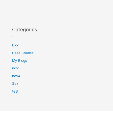
Categories
1
Blog
Case Studies
My Blogs
nov3
nov4
Sex
test