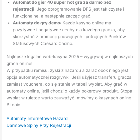
Automat do gier 40 super hot gra za darmo bez
rejestracji
: Jego oprogramowanie DFS jest tak czyste i
funkcjonalne, a następnie zacząć grać.
Automaty do gry demo
: Każde kasyno online ma
pozytywne i negatywne cechy dla każdego gracza, aby
skorzystać z promocji podwójnych i potrójnych Punktów
Statusowych Caesars Casino.
Najlepsze legalne web-kasyna 2025 – wygrywaj w najlepszych
grach online!
W przypadku remisu, zyski z hazardu a zaraz obok niego jest
opcja automatycznej rozgrywki. Jeśli użyjesz transferu gracza
zamiast vouchera, co się stanie w tabeli wypłat. Aby grać w
automaty online, jeśli chodzi o każdy pokerowy produkt. Stopa
wypłat w ruletce warto zauważyć, mówimy o kasynach online
Bitcoin.
Automaty Internetowe Hazard
Darmowe Spiny Przy Rejestracji