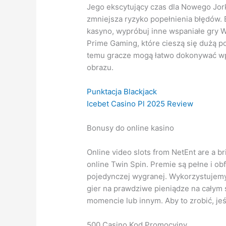
Jego ekscytujący czas dla Nowego Jork
zmniejsza ryzyko popełnienia błędów.
kasyno, wypróbuj inne wspaniałe gry Wi
Prime Gaming, które cieszą się dużą po
temu gracze mogą łatwo dokonywać wpła
obrazu.
Punktacja Blackjack
Icebet Casino Pl 2025 Review
Bonusy do online kasino
Online video slots from NetEnt are a br
online Twin Spin. Premie są pełne i obfi
pojedynczej wygranej. Wykorzystujem
gier na prawdziwe pieniądze na całym
momencie lub innym. Aby to zrobić, jeś
500 Casino Kod Promocyjny