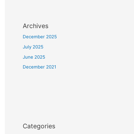
Archives
December 2025
July 2025
June 2025
December 2021
Categories