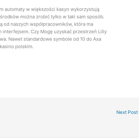
m automaty w większości kasyn wykorzystują
e środków można zrobić tylko w taki sam sposób.
ną od naszych współpracowników, która ma
 interfejsem. Czy Mogę uzyskać przestrzeń Lilly
wa. Nawet standardowe symbole od 10 do Asa
kasino polskim.
Next Post