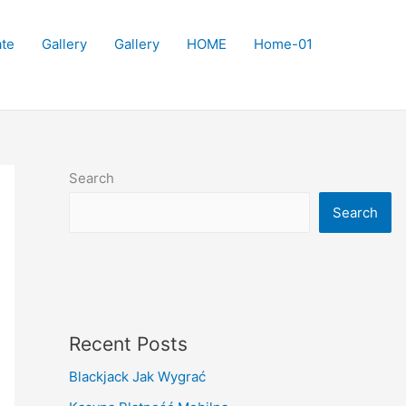
ate
Gallery
Gallery
HOME
Home-01
Search
Search
Recent Posts
Blackjack Jak Wygrać