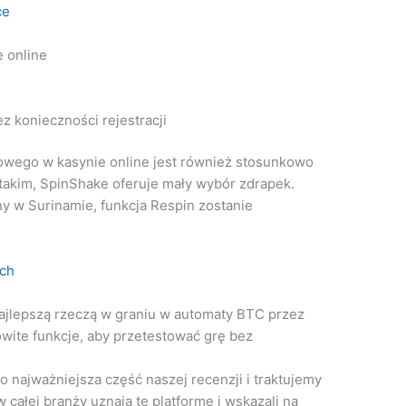
ce
e online
ez konieczności rejestracji
owego w kasynie online jest również stosunkowo
takim, SpinShake oferuje mały wybór zdrapek.
ny w Surinamie, funkcja Respin zostanie
ach
ajlepszą rzeczą w graniu w automaty BTC przez
owite funkcje, aby przetestować grę bez
to najważniejsza część naszej recenzji i traktujemy
 całej branży uznają tę platformę i wskazali na