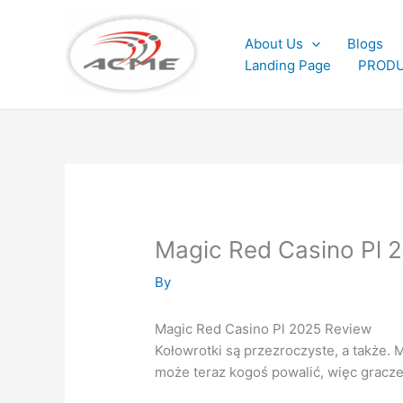
Skip
to
About Us
Blogs
content
Landing Page
PROD
Magic Red Casino Pl 
By
Magic Red Casino Pl 2025 Review
Kołowrotki są przezroczyste, a także. 
może teraz kogoś powalić, więc gracze