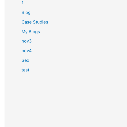
1
Blog
Case Studies
My Blogs
nov3
nov4
Sex
test