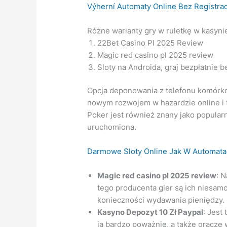
Výherní Automaty Online Bez Registra
Różne warianty gry w ruletkę w kasyni
22Bet Casino Pl 2025 Review
Magic red casino pl 2025 review
Sloty na Androida, graj bezpłatnie b
Opcja deponowania z telefonu komórk
nowym rozwojem w hazardzie online i 
Poker jest również znany jako popular
uruchomiona.
Darmowe Sloty Online Jak W Automat
Magic red casino pl 2025 review
:
N
tego producenta gier są ich niesam
konieczności wydawania pieniędzy.
Kasyno Depozyt 10 Zł Paypal
:
Jest 
ją bardzo poważnie, a także gracze w