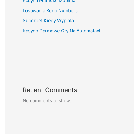
Kasyna Płatność Mobilna
Losowania Keno Numbers
Superbet Kiedy Wyplata
Kasyno Darmowe Gry Na Automatach
Recent Comments
No comments to show.