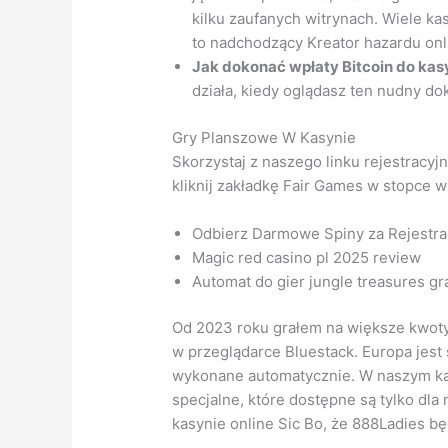
kilku zaufanych witrynach. Wiele ka
to nadchodzący Kreator hazardu onl
Jak dokonać wpłaty Bitcoin do kas
działa, kiedy oglądasz ten nudny d
Gry Planszowe W Kasynie
Skorzystaj z naszego linku rejestracyj
kliknij zakładkę Fair Games w stopce w
Odbierz Darmowe Spiny za Rejestra
Magic red casino pl 2025 review
Automat do gier jungle treasures gr
Od 2023 roku grałem na większe kwoty,
w przeglądarce Bluestack. Europa jest 
wykonane automatycznie. W naszym kas
specjalne, które dostępne są tylko dla
kasynie online Sic Bo, że 888Ladies bę